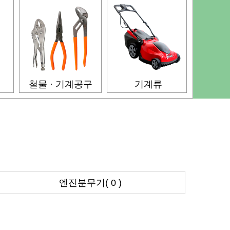
철물 · 기계공구
기계류
엔진분무기( 0 )