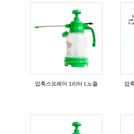
압축스프레이 1리터 L노즐
압축