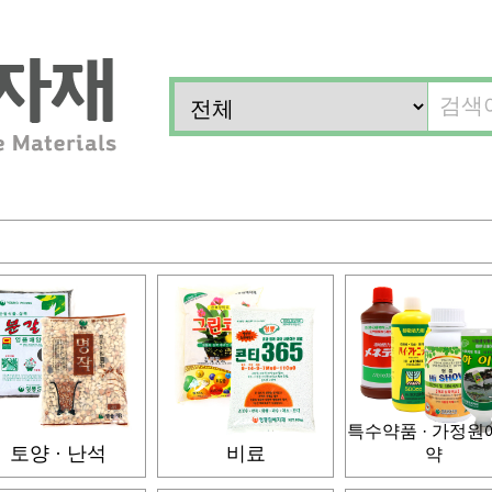
특수약품 · 가정원
토양 · 난석
비료
약