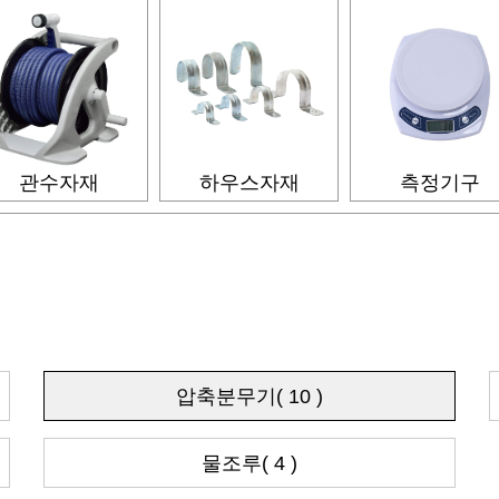
관수자재
하우스자재
측정기구
압축분무기( 10 )
물조루( 4 )