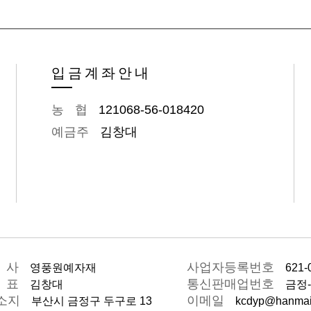
입금계좌안내
농협
121068-56-018420
예금
주
김창대
회사
사업자등록번
호
영풍원예자재
621-
대표
통신판매업번
호
김창대
금정-
소
지
이메
일
부산시 금정구 두구로 13
kcdyp@hanmail