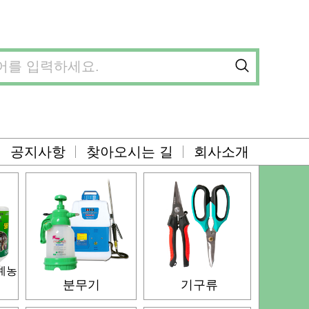
공지사항
찾아오시는 길
회사소개
예농
분무기
기구류